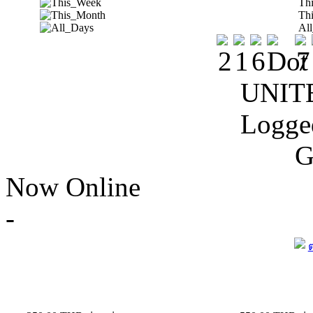
Th
Th
Al
UNIT
Logge
G
Now Online
-