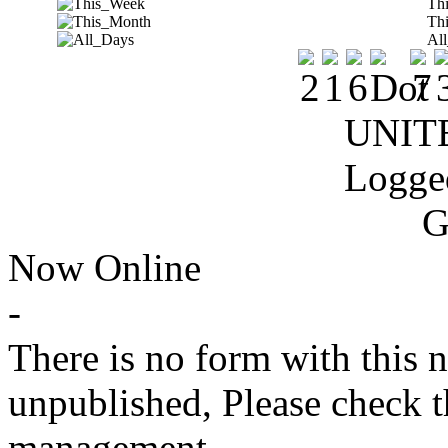
Th
Th
Al
UNIT
Logge
G
Now Online
-
There is no form with this 
unpublished, Please check t
management.